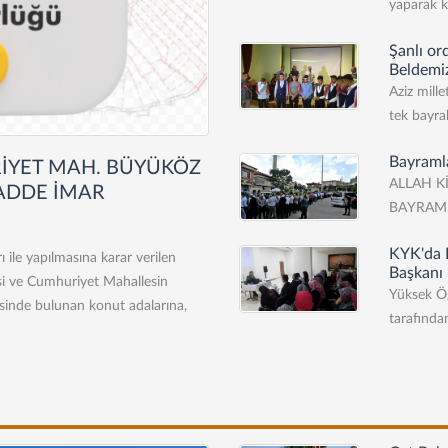
yaparak k
Şanlı or
Beldemi
Aziz mille
tek bayrak
Bayramla
İYET MAH. BÜYÜKÖZ
ALLAH K
MADDE İMAR
BAYRAMI
KYK'da 
ile yapılmasına karar verilen
Başkanı
si ve Cumhuriyet Mahallesin
Yüksek Öğ
sinde bulunan konut adalarına,
tarafından