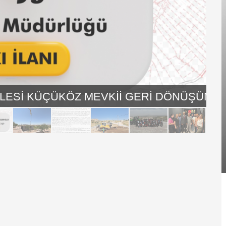
LESİ KÜÇÜKÖZ MEVKİİ GERİ DÖNÜŞÜM VE 
Belediye Başkanı
Zübeyir KALAY