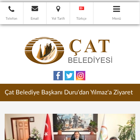
Telefon
Email
Yol Tarifi
Türkçe
Menü
Çat Belediye Başkanı Duru'dan Yılmaz'a Ziyaret