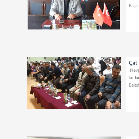
Başka
Çat
Nevşe
kutla
Beled