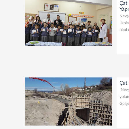
Çat 
Yapı
Nevşe
İlkok
okul 
Çat 
Nevşe
yolun
Gülşe