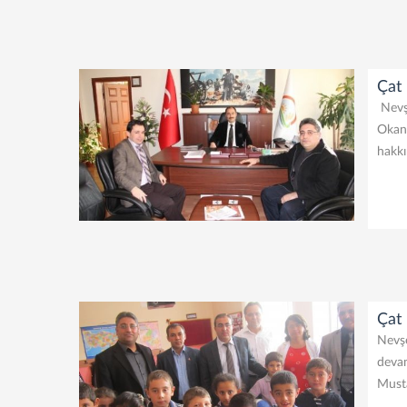
Çat 
Nevşe
Okan 
hakkı
Çat
Nevşe
deva
Must