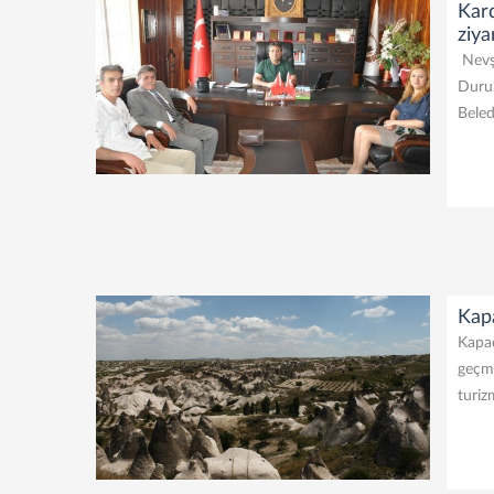
Kar
ziya
Nevşe
Duru'
Beled
Kapa
Kapad
geçmi
turiz