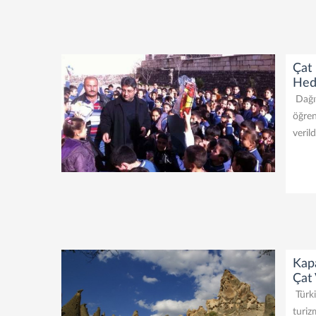
Çat 
Hed
Dağıt
öğren
veril
Kap
Çat 
Türki
turiz