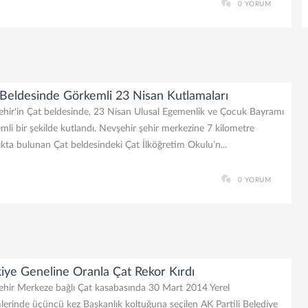
0 YORUM
 Beldesinde Görkemli 23 Nisan Kutlamaları
hir'in Çat beldesinde, 23 Nisan Ulusal Egemenlik ve Çocuk Bayramı
mli bir şekilde kutlandı. Nevşehir şehir merkezine 7 kilometre
ıkta bulunan Çat beldesindeki Çat İlköğretim Okulu’n...
0 YORUM
iye Geneline Oranla Çat Rekor Kırdı
hir Merkeze bağlı Çat kasabasında 30 Mart 2014 Yerel
lerinde üçüncü kez Başkanlık koltuğuna seçilen AK Partili Belediye