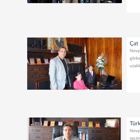
Çat
Nevşe
görke
uzakl
Türk
Nevşe
seçim