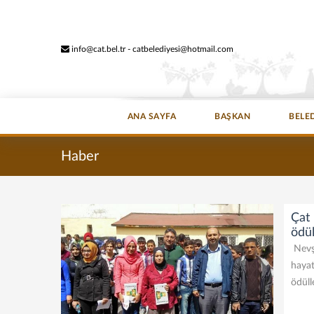
info@cat.bel.tr - catbelediyesi@hotmail.com
ANA SAYFA
BAŞKAN
BELE
Haber
Çat
ödül
Nevşe
hayat
ödüll