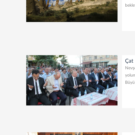
bekle
Çat 
Nevşe
yolun
Büyük